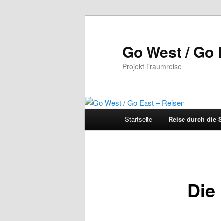
Zum
Inhalt
wechseln
Go West / Go 
Projekt Traumreise
Hauptmenü
Startseite
Reise durch die 
Die