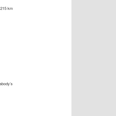
.
r 215 km
eabody’s