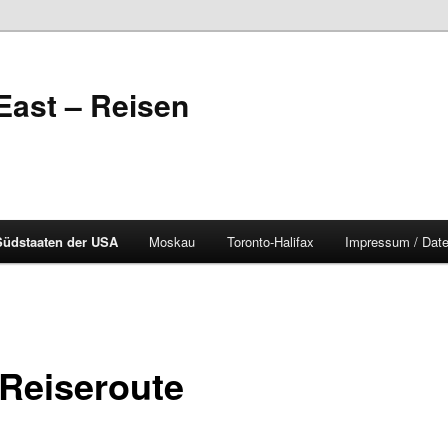
East – Reisen
Südstaaten der USA
Moskau
Toronto-Halifax
Impressum / Dat
 Reiseroute