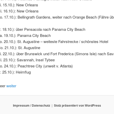
i. 15.10.): New Orleans
i. 16.10.): New Orleans
o. 17.10.): Bellingrath Gardens, weiter nach Orange Beach (Fähre üb
Fr. 18.10.): über Pensacola nach Panama City Beach
Sa. 19.10.): Panama City Beach
o. 20.10.): St. Augustine – weiteste Fahrstrecke / schönstes Hotel
o. 21.10.): St. Augustine
i. 22.10.): über Brunswick und Fort Frederica (Simons Isle) nach Sa
i. 23.10.): Savannah, Insel Tybee
o. 24.10.): Peachtree City (unweit v. Atlanta)
r. 25.10.): Heimflug
weiter
Impressum / Datenschutz
Stolz präsentiert von WordPress