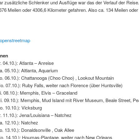
ar zusätzliche Schlenker und Ausflüge war das der Verlauf der Reise
676 Meilen oder 4306,6 Kilometer gefahren. Also ca. 134 Meilen ode
 openstreetmap
onen
. 04.10.): Atlanta – Anreise
a. 05.10.): Altlanta, Aquarium
o. 06.10.): Chattanooga (Choo Choo) , Lookout Mountain
o. 07.10.): Ruby Falls, weiter nach Florence (über Huntsville)
i. 08.10.): Memphis, Elvis – Graceland
i. 09.10.): Memphis, Mud Island mit River Museum, Beale Street, P
o. 10.10.): Vicksburg
r. 11.10.): Jena/Louisiana – Natchez
a. 12.10.): Natchez
o. 13.10.): Donaldsonville , Oak Allee
Mo. 14.10.): Houmas-Plantage, weiter nach New Orleans