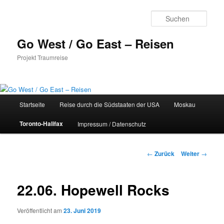
Zum
Inhalt
Such
wechseln
Go West / Go East – Reisen
Projekt Traumreise
Hauptmenü
Startseite
Reise durch die Südstaaten der USA
Moskau
Toronto-Halifax
Impressum / Datenschutz
Beitragsnavigation
←
Zurück
Weiter
→
22.06. Hopewell Rocks
Veröffentlicht am
23. Juni 2019