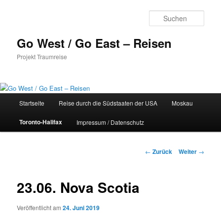
Zum
Inhalt
Such
wechseln
Go West / Go East – Reisen
Projekt Traumreise
Hauptmenü
Startseite
Reise durch die Südstaaten der USA
Moskau
Toronto-Halifax
Impressum / Datenschutz
Beitragsnavigation
←
Zurück
Weiter
→
23.06. Nova Scotia
Veröffentlicht am
24. Juni 2019