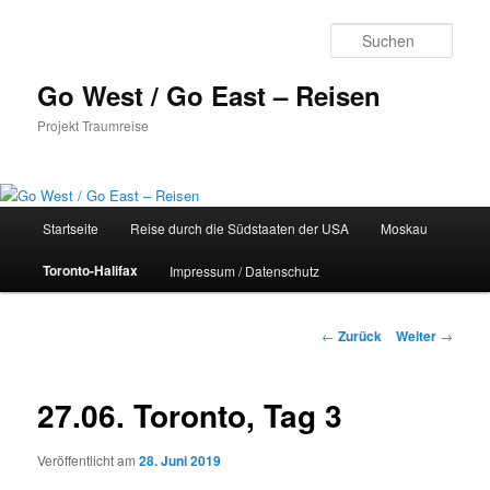
Zum
Inhalt
Such
wechseln
Go West / Go East – Reisen
Projekt Traumreise
Hauptmenü
Startseite
Reise durch die Südstaaten der USA
Moskau
Toronto-Halifax
Impressum / Datenschutz
Beitragsnavigation
←
Zurück
Weiter
→
27.06. Toronto, Tag 3
Veröffentlicht am
28. Juni 2019