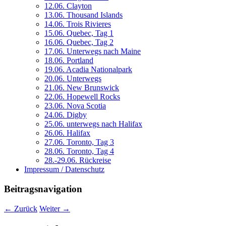
12.06. Clayton
13.06. Thousand Islands
14.06. Trois Rivieres
15.06. Quebec, Tag 1
16.06. Quebec, Tag 2
17.06. Unterwegs nach Maine
18.06. Portland
19.06. Acadia Nationalpark
20.06. Unterwegs
21.06. New Brunswick
22.06. Hopewell Rocks
23.06. Nova Scotia
24.06. Digby
25.06. unterwegs nach Halifax
26.06. Halifax
27.06. Toronto, Tag 3
28.06. Toronto, Tag 4
28.-29.06. Rückreise
Impressum / Datenschutz
Beitragsnavigation
←
Zurück
Weiter
→