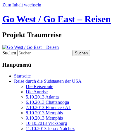
Zum Inhalt wechseln
Go West / Go East – Reisen
Projekt Traumreise
Suchen
Hauptmenü
Startseite
Reise durch die Südstaaten der USA
Die Reiseroute
Die Anreise
5.10.2013 Atlanta
6.10.2013 Chattanooga
7.10.2013 Florence / AL
8.10.2013 Memphis
9.10.2013 Memphis
10.10.2013 Vicksburg
11.10.2013 Jena / Natchez