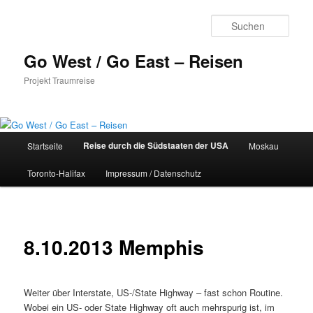
Zum
Inhalt
Such
wechseln
Go West / Go East – Reisen
Projekt Traumreise
Hauptmenü
Reise durch die Südstaaten der USA
Startseite
Moskau
Toronto-Halifax
Impressum / Datenschutz
8.10.2013 Memphis
Weiter über Interstate, US-/State Highway – fast schon Routine.
Wobei ein US- oder State Highway oft auch mehrspurig ist, im