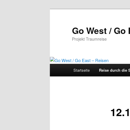
Zum
Inhalt
wechseln
Go West / Go 
Projekt Traumreise
Hauptmenü
Startseite
Reise durch die 
12.