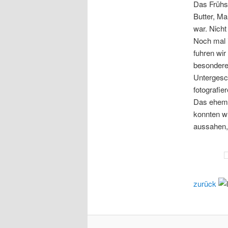
Das Frühs
Butter, Ma
war. Nicht
Noch mal i
fuhren wir
besonderes
Untergesch
fotografier
Das ehema
konnten wi
aussahen, 
zurück