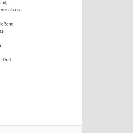
uit,
erer als es
ließend
as
n
. Dort
n