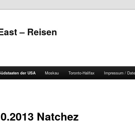
East – Reisen
Südstaaten der USA
Moskau
Toronto-Halifax
Impressum / Dat
10.2013 Natchez