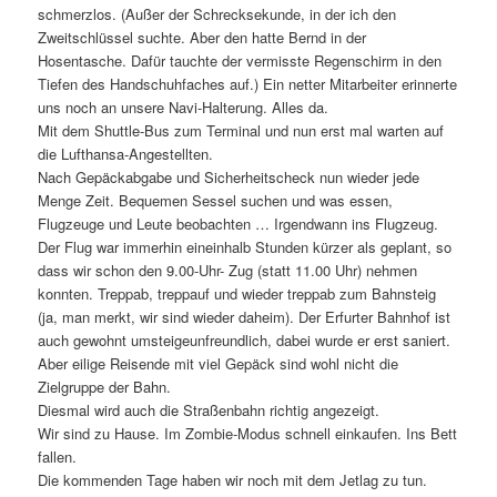
schmerzlos. (Außer der Schrecksekunde, in der ich den
Zweitschlüssel suchte. Aber den hatte Bernd in der
Hosentasche. Dafür tauchte der vermisste Regenschirm in den
Tiefen des Handschuhfaches auf.) Ein netter Mitarbeiter erinnerte
uns noch an unsere Navi-Halterung. Alles da.
Mit dem Shuttle-Bus zum Terminal und nun erst mal warten auf
die Lufthansa-Angestellten.
Nach Gepäckabgabe und Sicherheitscheck nun wieder jede
Menge Zeit. Bequemen Sessel suchen und was essen,
Flugzeuge und Leute beobachten … Irgendwann ins Flugzeug.
Der Flug war immerhin eineinhalb Stunden kürzer als geplant, so
dass wir schon den 9.00-Uhr- Zug (statt 11.00 Uhr) nehmen
konnten. Treppab, treppauf und wieder treppab zum Bahnsteig
(ja, man merkt, wir sind wieder daheim). Der Erfurter Bahnhof ist
auch gewohnt umsteigeunfreundlich, dabei wurde er erst saniert.
Aber eilige Reisende mit viel Gepäck sind wohl nicht die
Zielgruppe der Bahn.
Diesmal wird auch die Straßenbahn richtig angezeigt.
Wir sind zu Hause. Im Zombie-Modus schnell einkaufen. Ins Bett
fallen.
Die kommenden Tage haben wir noch mit dem Jetlag zu tun.