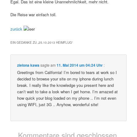
Egal. Das ist eine kleine Unannehmlichkeit, mehr nicht.
Die Reise war einfach toll.
zurück
EIN GEDANKE ZU „
25.10.2013 HEIMFLUG
“
zielona kawa
sagte am
11. Mai 2014 um 04:24 Uhr
:
Greetings from California! I’m bored to tears at work so I
decided to browse your site on my iphone during lunch
break. I really like the knowledge you present here and
can’t wait to take a look when I get home. I’m amazed at
how quick your blog loaded on my phone .. I’m not even
using WIFI, just 3G .. Anyhow, wonderful site!
Kommentare sind geschlossen.