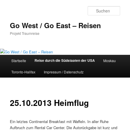
Zum
Inhalt
Such
wechseln
Go West / Go East – Reisen
Projekt Traumreise
Hauptmenü
Reise durch die Südstaaten der USA
Startseite
Moskau
Toronto-Halifax
Impressum / Datenschutz
25.10.2013 Heimflug
Ein letztes Continental Breakfast mit Waffeln. In aller Ruhe
Aufbruch zum Rental Car Center. Die Autorückgabe ist kurz und