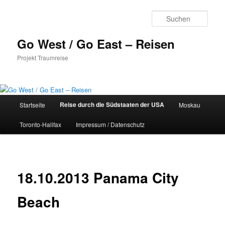
Zum
Inhalt
Such
wechseln
Go West / Go East – Reisen
Projekt Traumreise
Hauptmenü
Reise durch die Südstaaten der USA
Startseite
Moskau
Toronto-Halifax
Impressum / Datenschutz
18.10.2013 Panama City
Beach