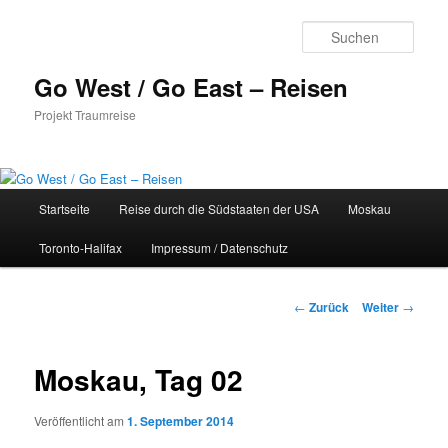
Zum
Inhalt
Such
wechseln
Go West / Go East – Reisen
Projekt Traumreise
Hauptmenü
Startseite
Reise durch die Südstaaten der USA
Moskau
Toronto-Halifax
Impressum / Datenschutz
Beitragsnavigation
←
Zurück
Weiter
→
Moskau, Tag 02
Veröffentlicht am
1. September 2014