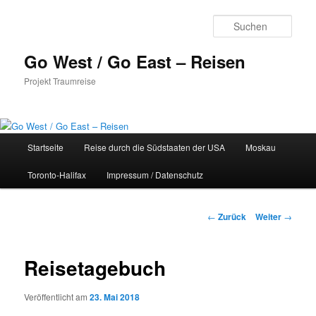
Zum
Inhalt
Such
wechseln
Go West / Go East – Reisen
Projekt Traumreise
Hauptmenü
Startseite
Reise durch die Südstaaten der USA
Moskau
Toronto-Halifax
Impressum / Datenschutz
Beitragsnavigation
←
Zurück
Weiter
→
Reisetagebuch
Veröffentlicht am
23. Mai 2018