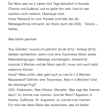
Der Mann war vor 2 Jahren fünf Tage dienstlich in Kanada
(Toronto und Sudbury) und es gefiel ihm sehr. Und ich war
natürlich nicht neidisch. Überhaupt nicht.
Unser Reiseziel im Juni: Kanada (und falls das die
Mietwagenfirma mitmacht. ein Stück durch die USA). Toronto –
Halifax.
Was bisher geschah:
“Aus Gründen” musste ich plötzlich (Ende 2012 / Anfang 2013)
darüber nachdenken, wohin mich eine Traumreise führen würde.
Nebenbedingungen: Halbwegs erschwinglich, lohnend für
maximal 3 Wochen und der Mann (aka B.) muss sich auch dafür
erwärmen können.
Irland? Wäre schön, aber geht auch so mal für 1-2 Wochen.
Neuseeland? Definitiv eine Traumreise. Aber in 3 Wochen? Und
der ellenlange Flug?
USA. Südstaaten. New Orleans. Memphis. Was sagt das Internet
dazu? Jo, könnte man machen. Und der Mann? Aquarium in
Atlanta. Golfküste. St. Augustine. Jo, könnte man machen.
Für mich war diese Reise das exotischste, was ich bisher