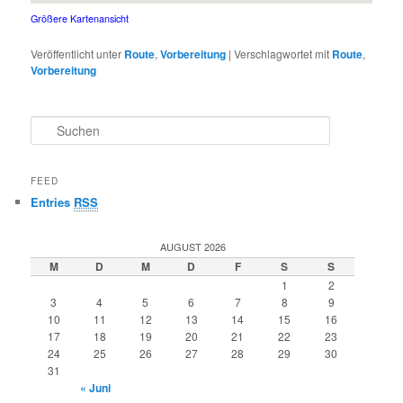
Größere Kartenansicht
Veröffentlicht unter
Route
,
Vorbereitung
|
Verschlagwortet mit
Route
,
Vorbereitung
S
u
c
h
FEED
e
Entries
RSS
n
AUGUST 2026
M
D
M
D
F
S
S
1
2
3
4
5
6
7
8
9
10
11
12
13
14
15
16
17
18
19
20
21
22
23
24
25
26
27
28
29
30
31
« Juni