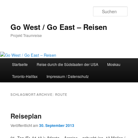
Zum
Zum
Inhalt
sekundären
Such
wechseln
Inhalt
wechseln
Go West / Go East – Reisen
Projekt Traumreise
Hauptmenü
Startseite
Reise durch die Südstaaten der USA
Moskau
Toronto-Halifax
Impressum / Datenschutz
SCHLAGWORT-ARCHIVE:
ROUTE
Reiseplan
Veröffentlicht am
30. September 2013
01. Tag (Fr. 04.10.): Atlanta – Anreise – gebucht (ca. 12 Meilen /