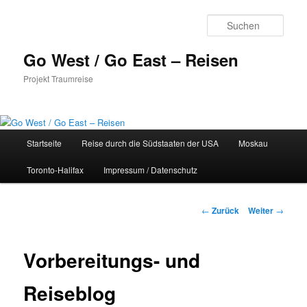
Zum
Inhalt
Such
wechseln
Go West / Go East – Reisen
Projekt Traumreise
Hauptmenü
Startseite
Reise durch die Südstaaten der USA
Moskau
Toronto-Halifax
Impressum / Datenschutz
Beitragsnavigation
←
Zurück
Weiter
→
Vorbereitungs- und
Reiseblog