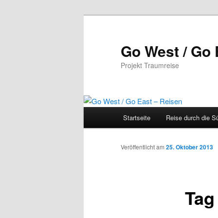
Zum
Inhalt
wechseln
Go West / Go 
Projekt Traumreise
Hauptmenü
Startseite
Reise durch die S
Veröffentlicht am
25. Oktober 2013
Tag