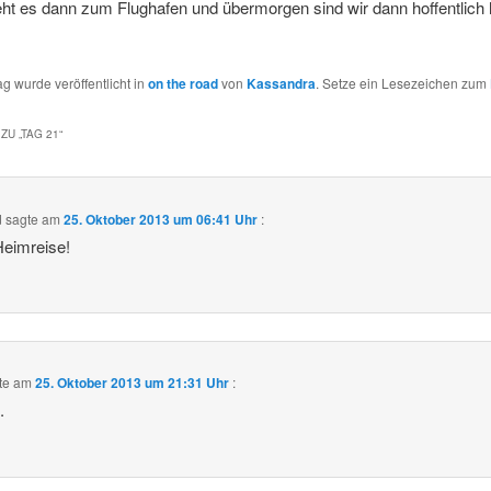
t es dann zum Flughafen und übermorgen sind wir dann hoffentlich h
ag wurde veröffentlicht in
on the road
von
Kassandra
. Setze ein Lesezeichen zum
ZU „
TAG 21
“
d
sagte am
25. Oktober 2013 um 06:41 Uhr
:
Heimreise!
te am
25. Oktober 2013 um 21:31 Uhr
:
.