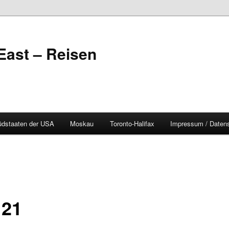
East – Reisen
üdstaaten der USA
Moskau
Toronto-Halifax
Impressum / Daten
 21