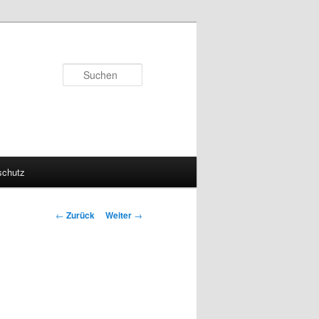
Suchen
schutz
Beitragsnavigation
←
Zurück
Weiter
→